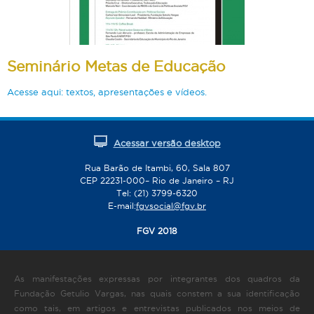
Seminário Metas de Educação
Acesse aqui: textos, apresentações e vídeos.
Acessar versão desktop
Rua Barão de Itambi, 60, Sala 807
CEP 22231-000– Rio de Janeiro – RJ
Tel: (21) 3799-6320
E-mail:
fgvsocial@fgv.br
FGV 2018
As manifestações expressas por integrantes dos quadros da
Fundação Getulio Vargas, nas quais constem a sua identificação
como tais, em artigos e entrevistas publicados nos meios de