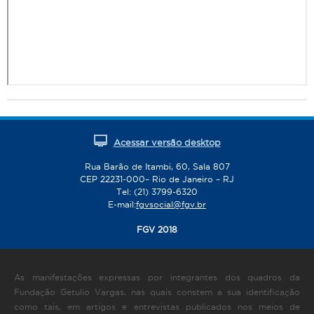
Acessar versão desktop
Rua Barão de Itambi, 60, Sala 807
CEP 22231-000– Rio de Janeiro – RJ
Tel: (21) 3799-6320
E-mail:
fgvsocial@fgv.br
FGV 2018
As manifestações expressas por integrantes dos quadros da
Fundação Getulio Vargas, nas quais constem a sua identificação
como tais, em artigos e entrevistas publicados nos meios de