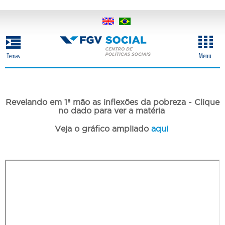
Pular
para
o
conteúdo
principal
Revelando em 1ª mão as inflexões da pobreza - Clique
no dado para ver a matéria
Veja o gráfico ampliado
aqui