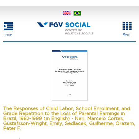
Pular
para
o
conteúdo
principal
The Responses of Child Labor, School Enrollment, and
Grade Repetition to the Loss of Parental Earnings in
Brazil, 1982-1999 (in English) - Neri, Marcelo Cortes,
Gustafsson-Wright, Emily, Sedlacek, Guilherme, Orazem,
Peter F.