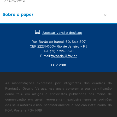
Janeiro/2019
Sobre o paper
Acessar versão desktop
Rua Barão de Itambi, 60, Sala 807
CEP 22231-000– Rio de Janeiro – RJ
Tel: (21) 3799-6320
E-mail:
fgvsocial@fgv.br
FGV 2018
As manifestações expressas por integrantes dos quadros da
Fundação Getulio Vargas, nas quais constem a sua identificação
como tais, em artigos e entrevistas publicados nos meios de
comunicação em geral, representam exclusivamente as opiniões
dos seus autores e não, necessariamente, a posição institucional da
FGV. Portaria FGV Nº19