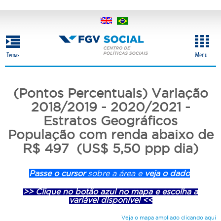
Pular
para
o
conteúdo
principal
(Pontos Percentuais) Variação
2018/2019 - 2020/2021 -
Estratos Geográficos
População com renda abaixo de
R$ 497 (US$ 5,50 ppp dia)
Passe o cursor
sobre a área e
veja o dado
>> Clique no botão azul no mapa e escolha a
variável disponível <<
Veja o mapa ampliado clicando aqui