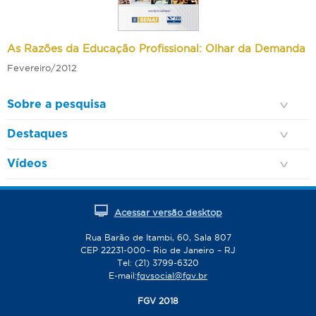
As Razões da Educação Profissional: Olhar da Demanda
Fevereiro/2012
Sobre a pesquisa
Destaques
Vídeos
Acessar versão desktop
Rua Barão de Itambi, 60, Sala 807
CEP 22231-000– Rio de Janeiro – RJ
Tel: (21) 3799-6320
E-mail:
fgvsocial@fgv.br
FGV 2018