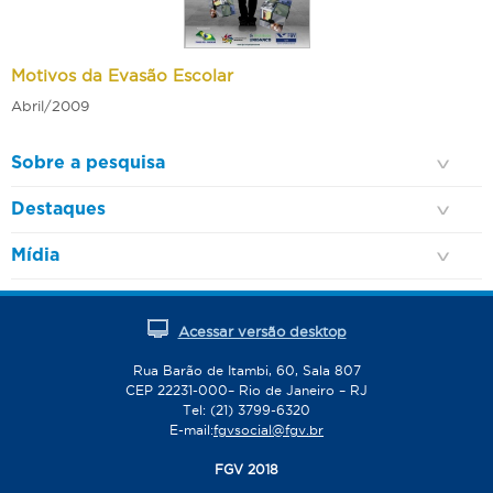
Motivos da Evasão Escolar
Abril/2009
Sobre a pesquisa
Destaques
Mídia
Acessar versão desktop
Rua Barão de Itambi, 60, Sala 807
CEP 22231-000– Rio de Janeiro – RJ
Tel: (21) 3799-6320
E-mail:
fgvsocial@fgv.br
FGV 2018