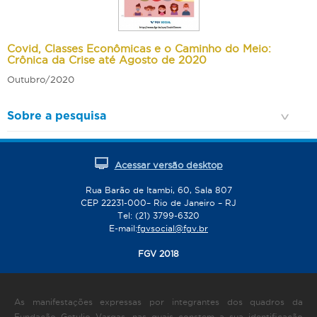
Covid, Classes Econômicas e o Caminho do Meio:
Crônica da Crise até Agosto de 2020
Outubro/2020
Sobre a pesquisa
Acessar versão desktop
Rua Barão de Itambi, 60, Sala 807
CEP 22231-000– Rio de Janeiro – RJ
Tel: (21) 3799-6320
E-mail:
fgvsocial@fgv.br
FGV 2018
As manifestações expressas por integrantes dos quadros da
Fundação Getulio Vargas, nas quais constem a sua identificação