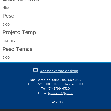
Não
Peso
9.00
Projeto Temp
CREDI3
Peso Temas
5.00
Acessar versão desktop
Rua Barão de Itambi, 60, Sala 807
CEP 22231-000– Rio de Janeiro – RJ
Tel: (21) 3799-6320
E-mail:
fgvsocial@fgv.br
FGV 2018