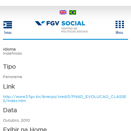
Pular
para
o
conteúdo
principal
Idioma
Indefinido
Tipo
Panorama
Link
http://www3.fgv.br/ibrecps/credi3/PNAD_EVOLUCAO_CLASSE
S/index.htm
Data
Outubro, 2010
Exibir na Home