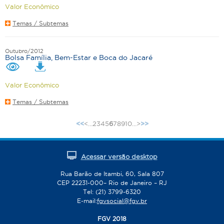
Valor Econômico
Temas / Subtemas
Outubro/2012
Bolsa Família, Bem-Estar e Boca do Jacaré
Valor Econômico
Temas / Subtemas
<
…
2
3
4
5
6
7
8
9
10
…
>
<<
>>
P
á
g
Acessar versão desktop
i
n
Rua Barão de Itambi, 60, Sala 807
CEP 22231-000– Rio de Janeiro – RJ
a
Tel: (21) 3799-6320
s
E-mail:
fgvsocial@fgv.br
FGV 2018