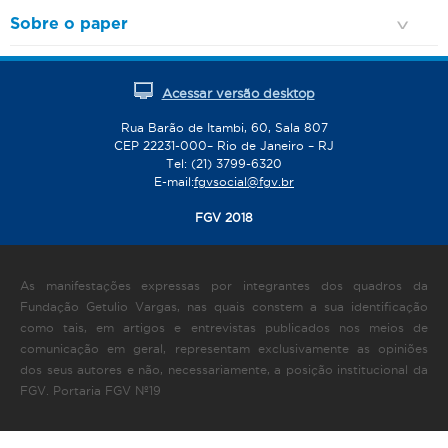
Sobre o paper
Acessar versão desktop
Rua Barão de Itambi, 60, Sala 807
CEP 22231-000– Rio de Janeiro – RJ
Tel: (21) 3799-6320
E-mail:
fgvsocial@fgv.br
FGV 2018
As manifestações expressas por integrantes dos quadros da
Fundação Getulio Vargas, nas quais constem a sua identificação
como tais, em artigos e entrevistas publicados nos meios de
comunicação em geral, representam exclusivamente as opiniões
dos seus autores e não, necessariamente, a posição institucional da
FGV. Portaria FGV Nº19