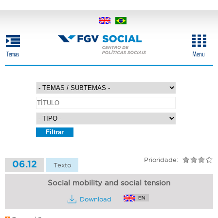
Pular
para
o
conteúdo
principal
Prioridade:
06.12
Texto
Social mobility and social tension
Download