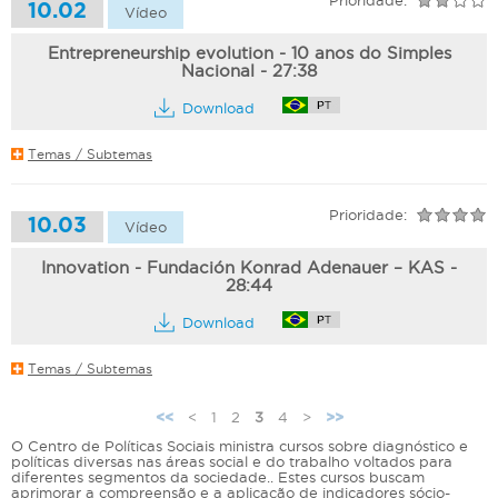
Prioridade:
10.02
Vídeo
Entrepreneurship evolution - 10 anos do Simples
Nacional - 27:38
Download
Temas / Subtemas
Prioridade:
10.03
Vídeo
Innovation - Fundación Konrad Adenauer – KAS -
28:44
Download
Temas / Subtemas
<
1
2
3
4
>
<<
>>
P
O Centro de Políticas Sociais ministra cursos sobre diagnóstico e
á
políticas diversas nas áreas social e do trabalho voltados para
diferentes segmentos da sociedade.. Estes cursos buscam
g
aprimorar a compreensão e a aplicação de indicadores sócio-