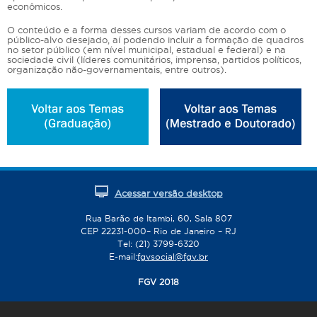
i
econômicos.
n
O conteúdo e a forma desses cursos variam de acordo com o
a
público-alvo desejado, aí podendo incluir a formação de quadros
s
no setor público (em nível municipal, estadual e federal) e na
sociedade civil (líderes comunitários, imprensa, partidos políticos,
organização não-governamentais, entre outros).
Acessar versão desktop
Rua Barão de Itambi, 60, Sala 807
CEP 22231-000– Rio de Janeiro – RJ
Tel: (21) 3799-6320
E-mail:
fgvsocial@fgv.br
FGV 2018