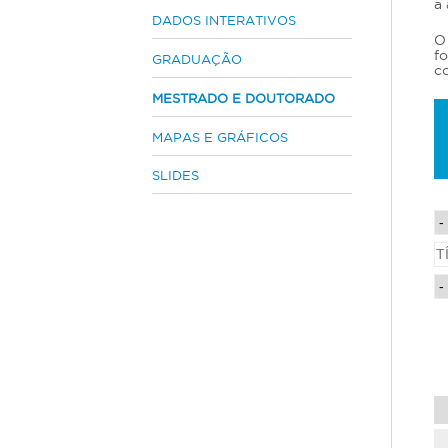
a
s
DADOS INTERATIVOS
O
t
fo
GRADUAÇÃO
á
co
a
MESTRADO E DOUTORADO
q
u
MAPAS E GRÁFICOS
i
SLIDES