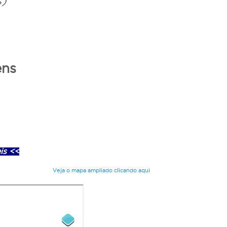
s)
ens
0
is <<
Veja o mapa ampliado clicando aqui