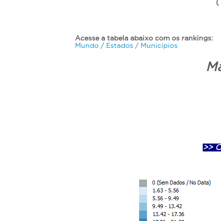
(
á
a
q
Acesse a tabela abaixo com os rankings:
u
Mundo
/
Estados
/
Municípios
i
M
>> C