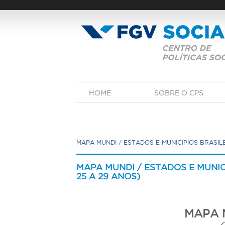
Pular
para
o
conteúdo
principal
M
HOME
SOBRE O CPS
e
n
u
p
r
MAPA MUNDI / ESTADOS E MUNICÍPIOS BRASILEIRO
i
n
V
c
o
MAPA MUNDI / ESTADOS E MUNICÍ
i
c
25 A 29 ANOS)
p
a
ê
l
e
s
MAPA 
t