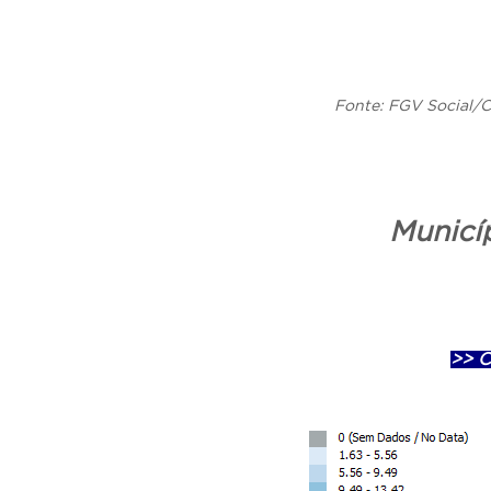
Fonte: FGV Social/C
Municíp
>> C