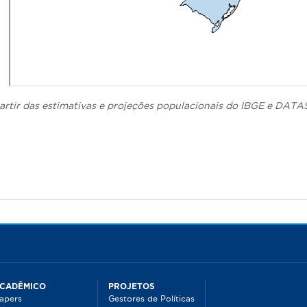
artir das estimativas e projeções populacionais do IBGE e DATA
CADÊMICO
PROJETOS
apers
Gestores de Políticas