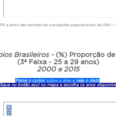
PS a partir das estimativas e projeções populacionais da ONU – 
ios Brasileiros -
(%) Proporção de
(3ª Faixa - 25 a 29 anos)
2000 e 2015
Passe o cursor
sobre a área e
veja o dado
lique no botão azul no mapa e escolha os anos disponíve