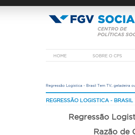
Pular
para
o
conteúdo
principal
M
HOME
SOBRE O CPS
e
n
u
p
r
Regressão Logistica - Brasil Tem TV, geladeira o
i
n
V
c
o
REGRESSÃO LOGISTICA - BRASIL
i
c
p
a
ê
Regressão Logist
l
e
s
Razão de C
t