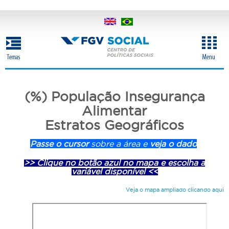
Pular
para
o
conteúdo
principal
(%) População Insegurança
Alimentar
Estratos Geográficos
Passe o cursor
sobre a área e
veja o dado
>> Clique no botão azul no mapa e escolha a
variável disponível <<
Veja o mapa ampliado clicando aqui