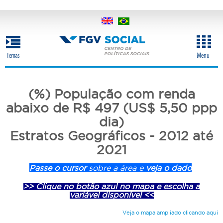
Pular
para
o
conteúdo
principal
(%) População com renda
abaixo de R$ 497 (US$ 5,50 ppp
dia)
Estratos Geográficos - 2012 até
2021
Passe o cursor
sobre a área e
veja o dado
>> Clique no botão azul no mapa e escolha a
variável disponível <<
Veja o mapa ampliado clicando aqui