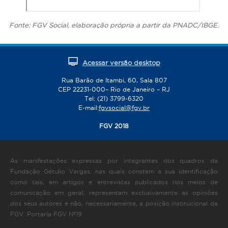
Fonte: FGV Social, elaboração própria a partir da PNADC/IBGE.
Acessar versão desktop
Rua Barão de Itambi, 60, Sala 807
CEP 22231-000– Rio de Janeiro – RJ
Tel: (21) 3799-6320
E-mail:
fgvsocial@fgv.br
FGV 2018
As manifestações expressas por integrantes dos quadros da
Fundação Getulio Vargas, nas quais constem a sua identificação
como tais, em artigos e entrevistas publicados nos meios de
comunicação em geral, representam exclusivamente as opiniões
dos seus autores e não, necessariamente, a posição institucional da
FGV. Portaria FGV Nº19