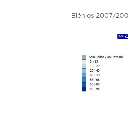
á
a
Biênios 2007/200
q
u
i
>> C