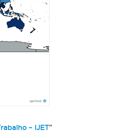
rabalho – IJET
”