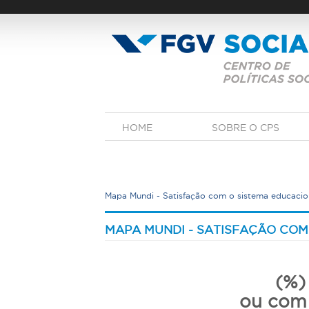
Pular
para
o
conteúdo
principal
M
HOME
SOBRE O CPS
e
n
u
p
r
Mapa Mundi - Satisfação com o sistema educacio
i
n
V
c
o
MAPA MUNDI - SATISFAÇÃO COM
i
c
p
a
ê
l
e
(%)
s
ou com 
t