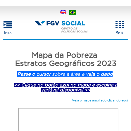
Pular
para
o
conteúdo
principal
Mapa da Pobreza
Estratos Geográficos 2023
Passe o cursor
sobre a área e
veja o dado
>> Clique no botão azul no mapa e escolha a
variável disponível <<
Veja o mapa ampliado clicando aqui