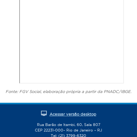
Fonte: FGV Social, elaboração própria a partir da PNADC/IBGE.
Acessar versão desktop
Rua Barão de Itambi, 60, Sala 807
CEP 22231-000– Rio de Janeiro – RJ
Tel: (21) 3799-6320