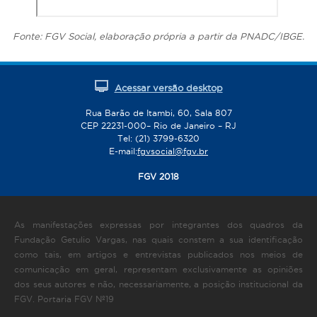
Fonte: FGV Social, elaboração própria a partir da PNADC/IBGE.
Acessar versão desktop
Rua Barão de Itambi, 60, Sala 807
CEP 22231-000– Rio de Janeiro – RJ
Tel: (21) 3799-6320
E-mail:
fgvsocial@fgv.br
FGV 2018
As manifestações expressas por integrantes dos quadros da
Fundação Getulio Vargas, nas quais constem a sua identificação
como tais, em artigos e entrevistas publicados nos meios de
comunicação em geral, representam exclusivamente as opiniões
dos seus autores e não, necessariamente, a posição institucional da
FGV. Portaria FGV Nº19