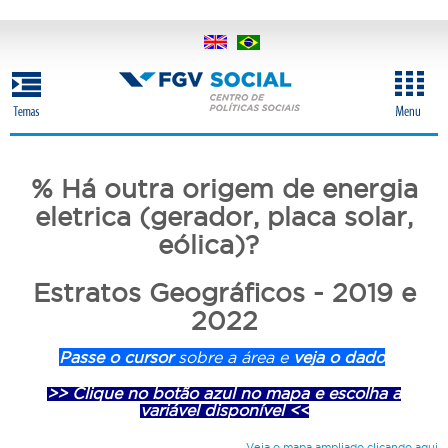
Pular
para
o
conteúdo
principal
% Há outra origem de energia
eletrica (gerador, placa solar,
eólica)?
Estratos Geográficos - 2019 e
2022
Passe o cursor
sobre a área e
veja o dado
>> Clique no botão azul no mapa e escolha a
variável disponível <<
Veja o mapa ampliado clicando aqui