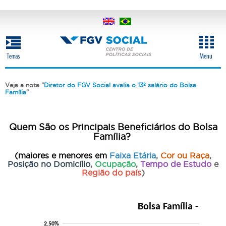
Pular
para
o
conteúdo
principal
Veja a nota "
Diretor do FGV Social avalia o 13º salário do Bolsa
Família
"
Quem São os Principais Beneficiários do Bolsa
Família?
(maiores e menores em
Faixa Etária
,
Cor ou Raça
,
Posição no Domicílio
,
Ocupação
,
Tempo de Estudo
e
Região do país
)