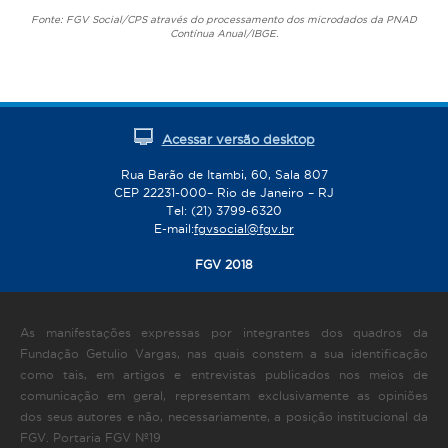
Fonte: FGV Social/CPS através do processamento dos microdados da PNAD
Contínua Anual/IBGE.
Acessar versão desktop
Rua Barão de Itambi, 60, Sala 807
CEP 22231-000– Rio de Janeiro – RJ
Tel: (21) 3799-6320
E-mail:
fgvsocial@fgv.br
FGV 2018
As manifestações expressas por integrantes dos quadros da
Fundação Getulio Vargas, nas quais constem a sua identificação
como tais, em artigos e entrevistas publicados nos meios de
comunicação em geral, representam exclusivamente as opiniões
dos seus autores e não, necessariamente, a posição institucional da
FGV. Portaria FGV Nº19