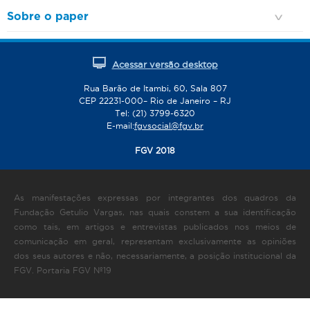
Sobre o paper
Acessar versão desktop
Rua Barão de Itambi, 60, Sala 807
CEP 22231-000– Rio de Janeiro – RJ
Tel: (21) 3799-6320
E-mail:
fgvsocial@fgv.br
FGV 2018
As manifestações expressas por integrantes dos quadros da
Fundação Getulio Vargas, nas quais constem a sua identificação
como tais, em artigos e entrevistas publicados nos meios de
comunicação em geral, representam exclusivamente as opiniões
dos seus autores e não, necessariamente, a posição institucional da
FGV. Portaria FGV Nº19