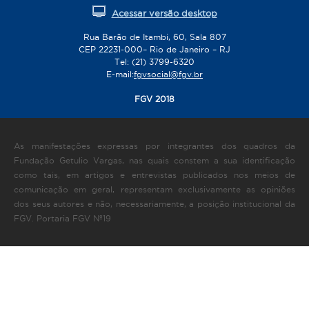
Acessar versão desktop
Rua Barão de Itambi, 60, Sala 807
CEP 22231-000– Rio de Janeiro – RJ
Tel: (21) 3799-6320
E-mail:
fgvsocial@fgv.br
FGV 2018
As manifestações expressas por integrantes dos quadros da
Fundação Getulio Vargas, nas quais constem a sua identificação
como tais, em artigos e entrevistas publicados nos meios de
comunicação em geral, representam exclusivamente as opiniões
dos seus autores e não, necessariamente, a posição institucional da
FGV. Portaria FGV Nº19