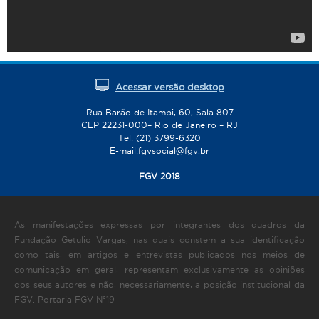
Acessar versão desktop
Rua Barão de Itambi, 60, Sala 807
CEP 22231-000– Rio de Janeiro – RJ
Tel: (21) 3799-6320
E-mail:
fgvsocial@fgv.br
FGV 2018
As manifestações expressas por integrantes dos quadros da
Fundação Getulio Vargas, nas quais constem a sua identificação
como tais, em artigos e entrevistas publicados nos meios de
comunicação em geral, representam exclusivamente as opiniões
dos seus autores e não, necessariamente, a posição institucional da
FGV. Portaria FGV Nº19