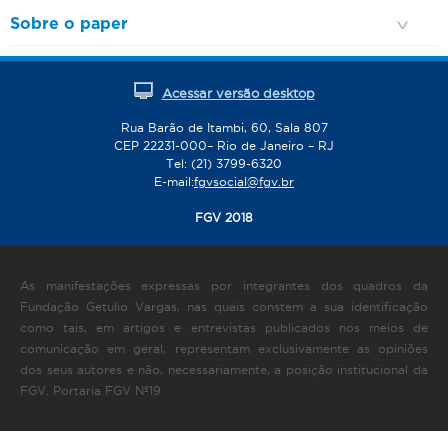
Sobre o paper
Acessar versão desktop
Rua Barão de Itambi, 60, Sala 807
CEP 22231-000– Rio de Janeiro – RJ
Tel: (21) 3799-6320
E-mail:
fgvsocial@fgv.br
FGV 2018
As manifestações expressas por integrantes dos quadros da
Fundação Getulio Vargas, nas quais constem a sua identificação
como tais, em artigos e entrevistas publicados nos meios de
comunicação em geral, representam exclusivamente as opiniões
dos seus autores e não, necessariamente, a posição institucional da
FGV. Portaria FGV Nº19