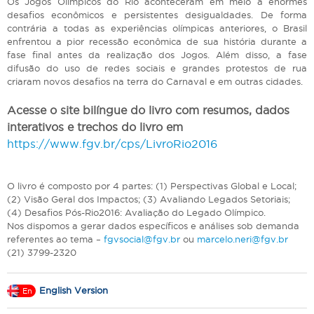
Os Jogos Olímpicos do Rio aconteceram em meio a enormes
desafios econômicos e persistentes desigualdades. De forma
contrária a todas as experiências olímpicas anteriores, o Brasil
enfrentou a pior recessão econômica de sua história durante a
fase final antes da realização dos Jogos. Além disso, a fase
difusão do uso de redes sociais e grandes protestos de rua
criaram novos desafios na terra do Carnaval e em outras cidades.
Acesse o site bilíngue do livro com resumos, dados
interativos e trechos do livro em
https://www.fgv.br/cps/LivroRio2016
O livro é composto por 4 partes: (1) Perspectivas Global e Local;
(2) Visão Geral dos Impactos; (3) Avaliando Legados Setoriais;
(4) Desafios Pós-Rio2016: Avaliação do Legado Olímpico.
Nos dispomos a gerar dados específicos e análises sob demanda
referentes ao tema –
fgvsocial@fgv.br
ou
marcelo.neri@fgv.br
(21) 3799-2320
English Version
En