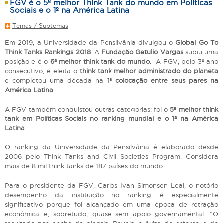
FGV é o 5º melhor Think Tank do mundo em Políticas
Sociais e o 1º na América Latina
Temas / Subtemas
Em 2019, a Universidade da Pensilvânia divulgou o
Global Go To
Think Tanks Rankings 2018
. A
Fundação Getulio Vargas
subiu uma
posição e é o
6º melhor think tank do mundo
. A FGV, pelo 3º ano
consecutivo, é eleita o
think tank melhor administrado do planeta
e completou uma década na
1ª colocação entre seus pares na
América Latina
.
A FGV também conquistou outras categorias; foi o
5º melhor think
tank em Políticas Sociais no ranking mundial e o 1º na América
Latina
.
O ranking da Universidade da Pensilvânia é elaborado desde
2006 pelo Think Tanks and Civil Societies Program. Considera
mais de 8 mil think tanks de 187 países do mundo.
Para o presidente da FGV, Carlos Ivan Simonsen Leal, o notório
desempenho da instituição no ranking é especialmente
significativo porque foi alcançado em uma época de retração
econômica e, sobretudo, quase sem apoio governamental: “O
resultado nos enche de alegria. Revela o êxito do esforço e do