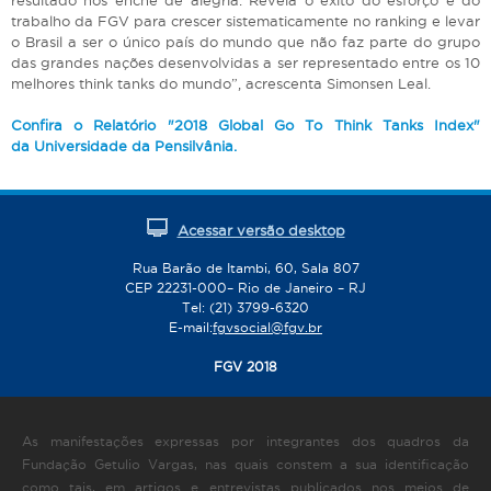
trabalho da FGV para crescer sistematicamente no ranking e levar
o Brasil a ser o único país do mundo que não faz parte do grupo
das grandes nações desenvolvidas a ser representado entre os 10
melhores think tanks do mundo”, acrescenta Simonsen Leal.
Confira o Relatório "2018 Global Go To Think Tanks Index"
da Universidade da Pensilvânia.
Acessar versão desktop
Rua Barão de Itambi, 60, Sala 807
CEP 22231-000– Rio de Janeiro – RJ
Tel: (21) 3799-6320
E-mail:
fgvsocial@fgv.br
FGV 2018
As manifestações expressas por integrantes dos quadros da
Fundação Getulio Vargas, nas quais constem a sua identificação
como tais, em artigos e entrevistas publicados nos meios de