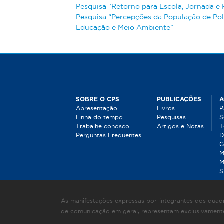
Pesquisa “Retorno para Escola, Jornada e
Pesquisa “Percepções da População de Polí
Educação e Meio Ambiente”
SOBRE O CPS
PUBLICAÇÕES
A
Apresentação
Livros
P
Linha do tempo
Pesquisas
S
Trabalhe conosco
Artigos e Notas
T
Perguntas Frequentes
D
G
M
M
S
As manifestações expressas por integrantes dos quadr
de comunicação em geral, representam exclusivamente 