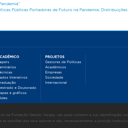
 Pandemia
”
ticas Públicas Portadoras de Futuro na Pandemia: Distribuições 
CADÊMICO
PROJETOS
apers
Gestores de Políticas
eminários
Acadêmicos
écnicas
Empresas
ados Interativos
Sociedade
raduação
Internacional
estrado e Doutorado
apas e gráficos
lides
os da Fundação Getulio Vargas, nas quais constem a sua identificação com
as opiniões dos seus autores e não, necessariamente, a posição instituci