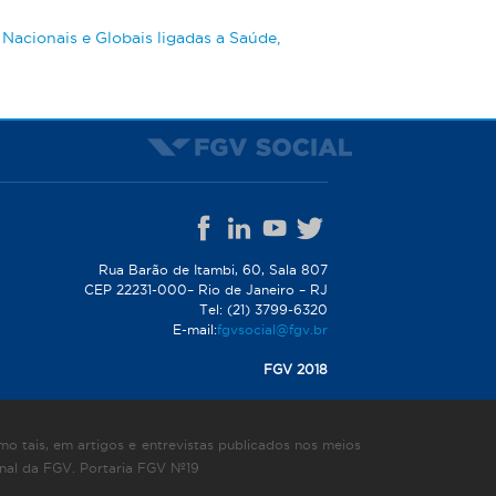
Nacionais e Globais ligadas a Saúde,
Rua Barão de Itambi, 60, Sala 807
CEP 22231-000– Rio de Janeiro – RJ
Tel: (21) 3799-6320
E-mail:
fgvsocial@fgv.br
FGV 2018
o tais, em artigos e entrevistas publicados nos meios
onal da FGV. Portaria FGV Nº19