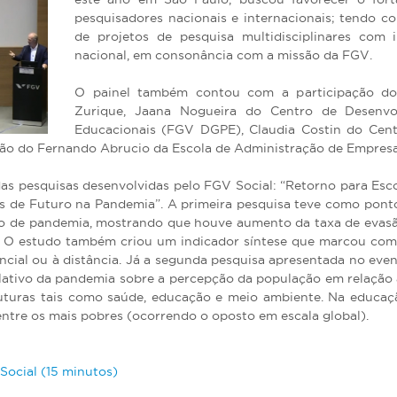
pesquisadores nacionais e internacionais; tendo 
de projetos de pesquisa multidisciplinares com
nacional, em consonância com a missão da FGV.
O painel também contou com a participação do
Zurique, Jaana Nogueira do Centro de Desenvol
Educacionais (FGV DGPE), Claudia Costin do Cent
ão do Fernando Abrucio da Escola de Administração de Empres
das pesquisas desenvolvidas pelo FGV Social: “Retorno para Esc
as de Futuro na Pandemia”. A primeira pesquisa teve como pont
odo de pandemia, mostrando que houve aumento da taxa de evasão
). O estudo também criou um indicador síntese que marcou com
ncial ou à distância. Já a segunda pesquisa apresentada no eve
elativo da pandemia sobre a percepção da população em relação 
uturas tais como saúde, educação e meio ambiente. Na educaçã
entre os mais pobres (ocorrendo o oposto em escala global).
Social (15 minutos)