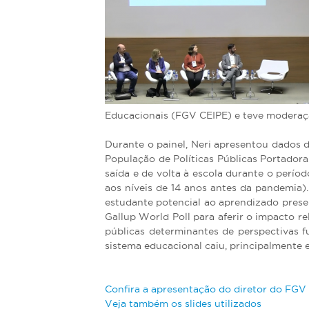
á
a
q
u
i
Educacionais (FGV CEIPE) e teve moderaç
Durante o painel, Neri apresentou dados 
População de Políticas Públicas Portador
saída e de volta à escola durante o perí
aos níveis de 14 anos antes da pandemia
estudante potencial ao aprendizado prese
Gallup World Poll para aferir o impacto r
públicas determinantes de perspectivas f
sistema educacional caiu, principalmente 
Confira a apresentação do diretor do FGV 
Veja também os slides utilizados