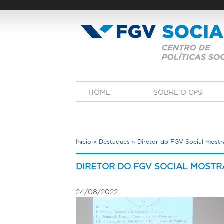
Pular
para
o
conteúdo
principal
M
HOME
SOBRE O CPS
e
n
u
p
r
Início
»
Destaques
»
Diretor do FGV Social most
i
n
V
c
o
DIRETOR DO FGV SOCIAL MOSTR
i
c
p
a
ê
24/08/2022
l
e
s
t