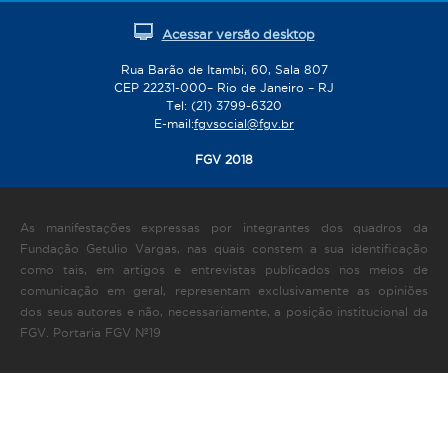
Acessar versão desktop
Rua Barão de Itambi, 60, Sala 807
CEP 22231-000– Rio de Janeiro – RJ
Tel: (21) 3799-6320
E-mail:
fgvsocial@fgv.br
FGV 2018
As manifestações expressas por integrantes dos quadros da
Fundação Getulio Vargas, nas quais constem a sua identificação
como tais, em artigos e entrevistas publicados nos meios de
comunicação em geral, representam exclusivamente as opiniões
dos seus autores e não, necessariamente, a posição institucional da
FGV. Portaria FGV Nº19