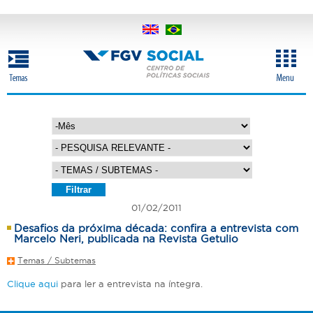
Pular
para
o
conteúdo
principal
M
A
ê
n
s
o
01/02/2011
Desafios da próxima década: confira a entrevista com
Marcelo Neri, publicada na Revista Getulio
Temas / Subtemas
Clique aqui
para ler a entrevista na íntegra.