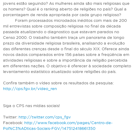
jovens estão seguindo? As mulheres ainda são mais religiosas que
os homens? Qual é o ranking aberto de religiões no país? Qual a
porcentagem de renda apropriada por cada grupo religioso?
Foram processados microdados inéditos com mais de 200
mil entrevistas sobre composição religiosa no final da década
passada atualizando o diagnostico que estavam parados no
Censo 2000. O trabalho também traça um panorama de longo
prazo da diversidade religiosa brasileira, analisando a evolução
das diferentes crenças desde o final do século XIX. Oferece ainda
novos dados comparados entre 156 países sobre a freqüência em
atividades religiosas e sobre a importância da religião percebida
em diferentes nações. O objetivo é oferecer à sociedade completo
levantamento estatístico atualizado sobre religiões do país.
Confira também o vídeo sobre os resultados da pesquisa:
http://cps.fgv.br/video_ren
Siga o CPS nas mídias sociais!
Twitter:
http://twitter.com/cps_fgv
Facebook:
http://www.facebook.com/pages/Centro-de-
Pol%C3%ADticas-Sociais-FGV/147512418661350