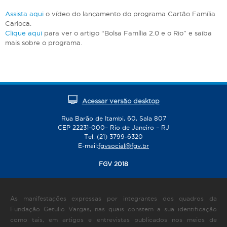
Assista aqui
o vídeo do lançamento do programa Cartão Família
Carioca.
Clique aqui
para ver o artigo “Bolsa Família 2.0 e o Rio” e saiba
mais sobre o programa.
Acessar versão desktop
Rua Barão de Itambi, 60, Sala 807
CEP 22231-000– Rio de Janeiro – RJ
Tel: (21) 3799-6320
E-mail:
fgvsocial@fgv.br
FGV 2018
As manifestações expressas por integrantes dos quadros da
Fundação Getulio Vargas, nas quais constem a sua identificação
como tais, em artigos e entrevistas publicados nos meios de