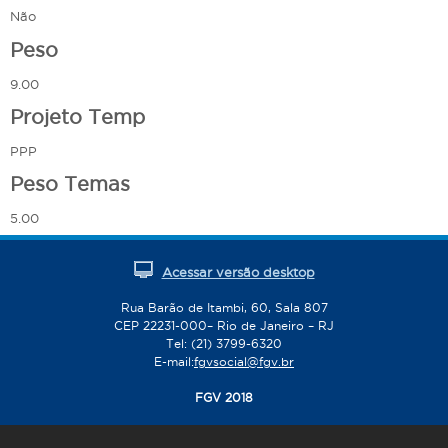
Não
Peso
9.00
Projeto Temp
PPP
Peso Temas
5.00
Acessar versão desktop
Rua Barão de Itambi, 60, Sala 807
CEP 22231-000– Rio de Janeiro – RJ
Tel: (21) 3799-6320
E-mail:
fgvsocial@fgv.br
FGV 2018