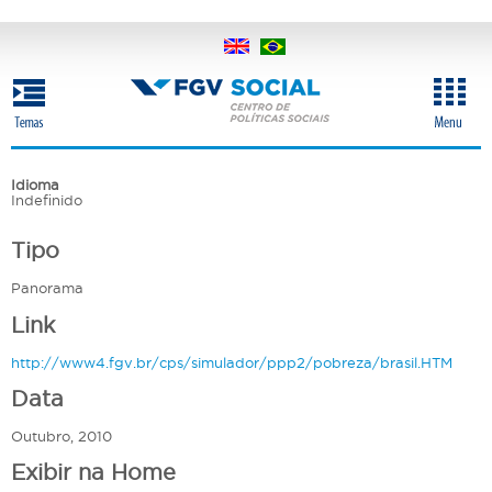
Pular
para
o
conteúdo
principal
Idioma
Indefinido
Tipo
Panorama
Link
http://www4.fgv.br/cps/simulador/ppp2/pobreza/brasil.HTM
Data
Outubro, 2010
Exibir na Home