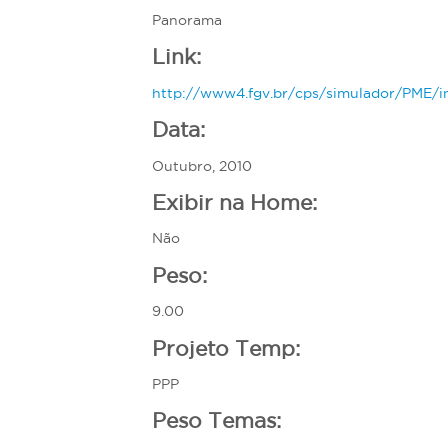
á
Panorama
a
Link:
q
u
http://www4.fgv.br/cps/simulador/PME/i
i
Data:
Outubro, 2010
Exibir na Home:
Não
Peso:
9.00
Projeto Temp:
PPP
Peso Temas: