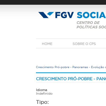
Pular
para
o
conteúdo
principal
M
HOME
SOBRE O CPS
e
n
u
p
r
Crescimento Pró-pobre - Panoramas - Evolução 
i
n
V
c
o
CRESCIMENTO PRÓ-POBRE - PAN
i
c
p
a
ê
Idioma
l
e
Indefinido
s
Tipo:
t