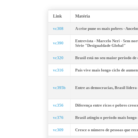
á
a
Link
Matéria
q
u
vc308
A crise pune os mais pobres - Ance
i
Entrevista - Marcelo Neri - Sem nor
vc390
Série "Desigualdade Global"
vc320
Brasil está no seu maior período d
vc316
País vive mais longo ciclo de aumen
vc395b
Entre as democracias, Brasil lidera
vc356
Diferença entre ricos e pobres cres
vc376
Brasil atingiu o período mais long
vc309
Cresce o número de pessoas que re