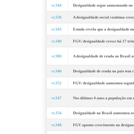
vc344
Desigualdade segue aumentando n
vc336
A desigualdade social continua c
vc345
Estudo revela que a desigualdade
vc349
FGV: desigualdade cresce há 17 trim
vc386
A desigualdade de renda no Brasil 
vc346
Desigualdade de renda no país tem
vc352
FGV: desigualdade aumentou segui
vc347
Nos últimos 4 anos a população e
vc354
Desigualdade no Brasil aumentou s
vc348
FGV aponta crescimento na desig