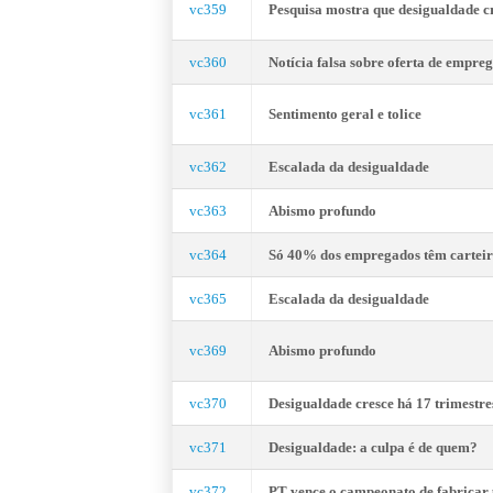
vc359
Pesquisa mostra que desigualdade cr
vc360
Notícia falsa sobre oferta de empreg
vc361
Sentimento geral e tolice
vc362
Escalada da desigualdade
vc363
Abismo profundo
vc364
Só 40% dos empregados têm carteir
vc365
Escalada da desigualdade
vc369
Abismo profundo
vc370
Desigualdade cresce há 17 trimestres
vc371
Desigualdade: a culpa é de quem?
vc372
PT vence o campeonato de fabricar