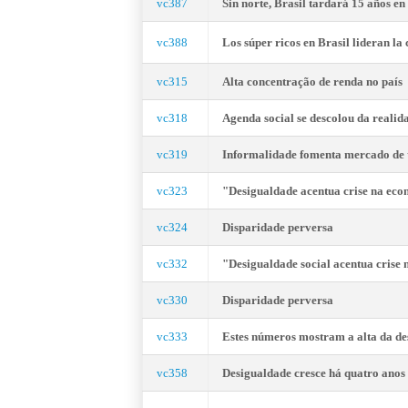
vc387
Sin norte, Brasil tardará 15 años en
vc388
Los súper ricos en Brasil lideran la
vc315
Alta concentração de renda no país
vc318
Agenda social se descolou da realid
vc319
Informalidade fomenta mercado de 
vc323
"Desigualdade acentua crise na ec
vc324
Disparidade perversa
vc332
"Desigualdade social acentua crise
vc330
Disparidade perversa
vc333
Estes números mostram a alta da de
vc358
Desigualdade cresce há quatro anos 