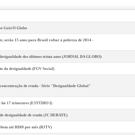
lmo Gois/O Globo
te, serão 15 anos para Brasil voltar à pobreza de 2014 -
e desigualdade dos últimos trinta anos (JORNAL DA GLOBO)
to da desigualdade (FGV Social)
 concentração de renda - Série "Desigualdade Global"
ce há 17 trimestres (ESTÚDIO I)
o de desigualdade de renda (JC DEBATE)
cebem até R$89 por mês (RJTV)