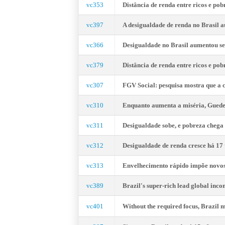
vc353
Distância de renda entre ricos e 
vc397
A desigualdade de renda no Brasil 
vc366
Desigualdade no Brasil aumentou 
vc379
Distância de renda entre ricos e p
vc307
FGV Social: pesquisa mostra que a c
vc310
Enquanto aumenta a miséria, Guedes
vc311
Desigualdade sobe, e pobreza chega 
vc312
Desigualdade de renda cresce há 17 
vc313
Envelhecimento rápido impõe novos 
vc389
Brazil's super-rich lead global inc
vc401
Without the required focus, Brazil m