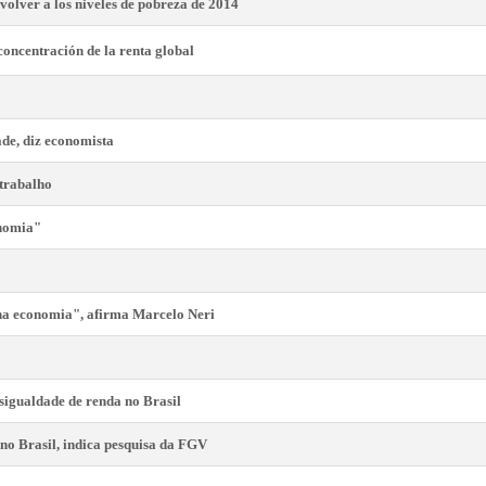
 volver a los niveles de pobreza de 2014
 concentración de la renta global
ade, diz economista
trabalho
onomia"
 na economia", afirma Marcelo Neri
sigualdade de renda no Brasil
no Brasil, indica pesquisa da FGV