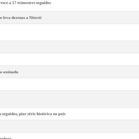
esce a 17 trimestres seguidos
o leva dezenas a Niterói
a assinada
 seguidos, pior série histórica no país
 pobres