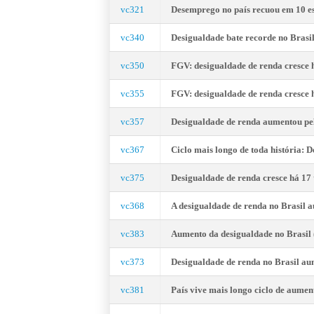
vc321
Desemprego no país recuou em 10 
vc340
Desigualdade bate recorde no Bras
vc350
FGV: desigualdade de renda cresce
vc355
FGV: desigualdade de renda cresc
vc357
Desigualdade de renda aumentou
vc367
Ciclo mais longo de toda história:
vc375
Desigualdade de renda cresce há 1
vc368
A desigualdade de renda no Brasi
vc383
Aumento da desigualdade no Brasi
vc373
Desigualdade de renda no Brasi
vc381
País vive mais longo ciclo de a