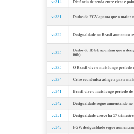
vc314
Distância de renda entre ricos e p
vc331
Dados da FGV aponta que o maior 
vc322
Desigualdade no Brasil aumentou
Dados do IBGE apontam que a desig
vc325
06h)
vc335
O Brasil vive o mais longo período
vc334
Crise econômica atinge a parte m
vc341
Brasil vive o mais longo período d
vc342
Desigualdade segue aumentando n
vc351
Desigualdade cresce há 17 trimestres 
vc343
FGV: desigualdade segue aumenta