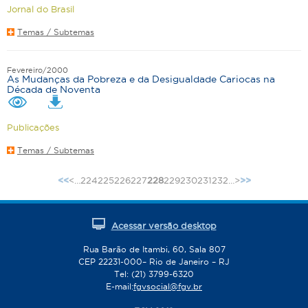
Jornal do Brasil
Temas / Subtemas
Fevereiro/2000
As Mudanças da Pobreza e da Desigualdade Cariocas na
Década de Noventa
Publicações
Temas / Subtemas
<
…
224
225
226
227
228
229
230
231
232
…
>
<<
>>
P
á
g
Acessar versão desktop
i
n
Rua Barão de Itambi, 60, Sala 807
CEP 22231-000– Rio de Janeiro – RJ
a
Tel: (21) 3799-6320
s
E-mail:
fgvsocial@fgv.br