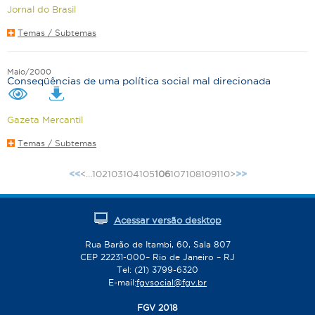
Jornal do Brasil
Temas / Subtemas
Maio/2000
Conseqüências de uma política social mal direcionada
Gazeta Mercantil
Temas / Subtemas
<
…
102
103
104
105
106
107
108
109
110
>
<<
>>
P
á
g
Acessar versão desktop
i
n
Rua Barão de Itambi, 60, Sala 807
CEP 22231-000– Rio de Janeiro – RJ
a
Tel: (21) 3799-6320
s
E-mail:
fgvsocial@fgv.br
FGV 2018