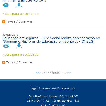
deficiência no ABRASCÃO
Notas para a sociedade
Temas / Subtemas
Junho/2018
Educação em seguros - FGV Social realiza apresentação no
“Seminário Nacional de Educação em Seguros - CNSEG
Notas para a sociedade
Temas / Subtemas
<
…
3
4
5
6
7
8
9
10
11
…
>
<<
>>
P
á
g
Acessar versão desktop
i
n
Rua Barão de Itambi, 60, Sala 807
CEP 22231-000– Rio de Janeiro – RJ
a
Tel: (21) 3799-6320