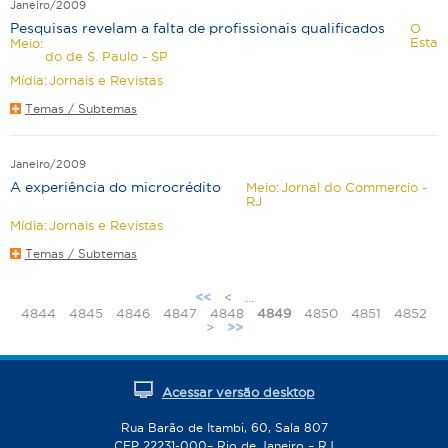
Janeiro/2009
Pesquisas revelam a falta de profissionais qualificados
O
Esta
Meio:
do de S. Paulo - SP
Mídia:
Jornais e Revistas
Temas / Subtemas
Janeiro/2009
A experiência do microcrédito
Meio:
Jornal do Commercio -
RJ
Mídia:
Jornais e Revistas
Temas / Subtemas
<
…
<<
P
4844
4845
4846
4847
4848
4849
4850
4851
4852
>
>>
á
g
i
Acessar versão desktop
n
a
Rua Barão de Itambi, 60, Sala 807
s
CEP 22231-000– Rio de Janeiro – RJ