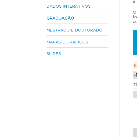
a
s
DADOS INTERATIVOS
O
t
fo
GRADUAÇÃO
á
co
a
MESTRADO E DOUTORADO
q
u
MAPAS E GRÁFICOS
i
SLIDES
S