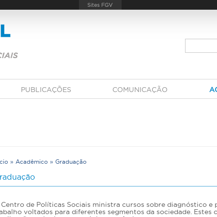
PUBLICAÇÕES
COMUNICAÇÃO
A
ício
»
Acadêmico
»
Graduação
V
raduação
Centro de Políticas Sociais ministra cursos sobre diagnóstico e p
rabalho voltados para diferentes segmentos da sociedade. Estes