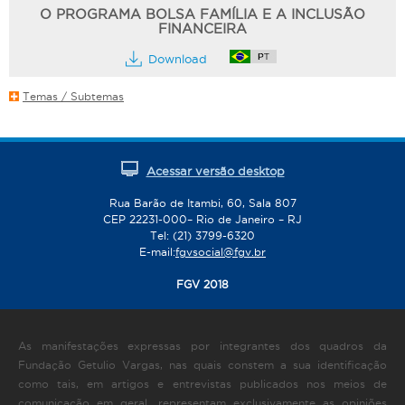
O PROGRAMA BOLSA FAMÍLIA E A INCLUSÃO
FINANCEIRA
Download
Temas / Subtemas
Acessar versão desktop
Rua Barão de Itambi, 60, Sala 807
CEP 22231-000– Rio de Janeiro – RJ
Tel: (21) 3799-6320
E-mail:
fgvsocial@fgv.br
FGV 2018
As manifestações expressas por integrantes dos quadros da
Fundação Getulio Vargas, nas quais constem a sua identificação
como tais, em artigos e entrevistas publicados nos meios de
comunicação em geral, representam exclusivamente as opiniões