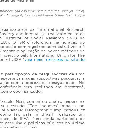
idade de Michigan
ferência (da esquerda para a direita): Jocelyn Finlay
ISR – Michigan), Murray Leibbrandt (Cape Town U.E) e
rganizadores da “International Research
overty and Inequality” realizado entre os
 Institute of Social Research (ISR) na
 EUA. O ISR é referência na geração de
 conexão com registros administrativos e é
lvimento e aplicação de novos métodos de
oi liderado pela International Union for The
ion - IUSSP (
veja mais materiais no site do
a participação de pesquisadores de uma
 apresentam suas respectivas pesquisas a
ulação com a pobreza e a desigualdade. No
nferência será realizada em Amsterdã,
 como coorganizador.
Marcelo Neri, comentou quatro papers na
u seu estudo “Top incomes’ impacts on
cial welfare: Demographic implications of
come tax data in Brazil” realizado em
her, do IPEA. Neri ainda participou de
e pesquisa e políticas públicas no último
transmitido ao vivo.