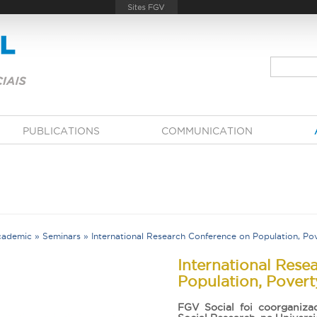
PUBLICATIONS
COMMUNICATION
cademic
»
Seminars
»
International Research Conference on Population, Pov
Y
International Rese
Population, Povert
FGV Social foi coorganizad