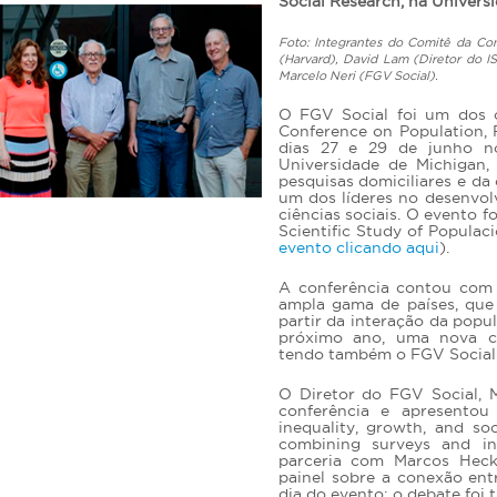
Social Research, na Univers
Foto: Integrantes do Comitê da Con
(Harvard), David Lam (Diretor do 
Marcelo Neri (FGV Social).
O FGV Social foi um dos o
Conference on Population, P
dias 27 e 29 de junho no
Universidade de Michigan,
pesquisas domiciliares e da
um dos líderes no desenvo
ciências sociais. O evento f
Scientific Study of Populac
evento clicando aqui
).
A conferência contou com 
ampla gama de países, que
partir da interação da pop
próximo ano, uma nova co
tendo também o FGV Social
O Diretor do FGV Social, 
conferência e apresento
inequality, growth, and so
combining surveys and in
parceria com Marcos Hecks
painel sobre a conexão entr
dia do evento; o debate foi 