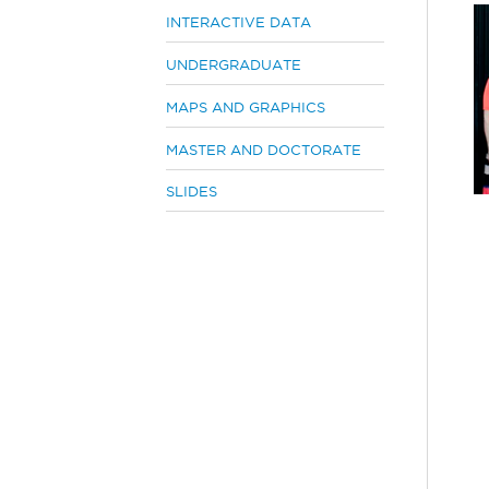
e
INTERACTIVE DATA
h
UNDERGRADUATE
e
r
MAPS AND GRAPHICS
e
MASTER AND DOCTORATE
SLIDES