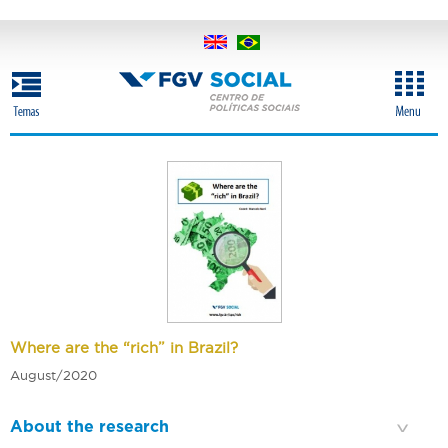
Skip
to
main
content
Where are the “rich” in Brazil?
August/2020
About the research