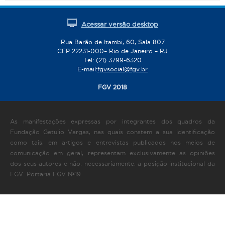
Acessar versão desktop
Rua Barão de Itambi, 60, Sala 807
CEP 22231-000– Rio de Janeiro – RJ
Tel: (21) 3799-6320
E-mail:
fgvsocial@fgv.br
FGV 2018
As manifestações expressas por integrantes dos quadros da
Fundação Getulio Vargas, nas quais constem a sua identificação
como tais, em artigos e entrevistas publicados nos meios de
comunicação em geral, representam exclusivamente as opiniões
dos seus autores e não, necessariamente, a posição institucional da
FGV. Portaria FGV Nº19