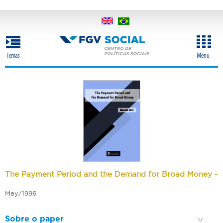
Skip
to
main
content
The Payment Period and the Demand for Broad Money -
May/1996
Sobre o paper