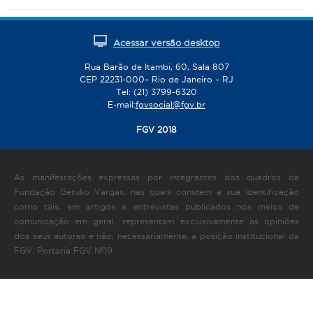
Acessar versão desktop
Rua Barão de Itambi, 60, Sala 807
CEP 22231-000– Rio de Janeiro – RJ
Tel: (21) 3799-6320
E-mail:
fgvsocial@fgv.br
FGV 2018
As manifestações expressas por integrantes dos quadros da
Fundação Getulio Vargas, nas quais constem a sua identificação
como tais, em artigos e entrevistas publicados nos meios de
comunicação em geral, representam exclusivamente as opiniões
dos seus autores e não, necessariamente, a posição institucional da
FGV. Portaria FGV Nº19