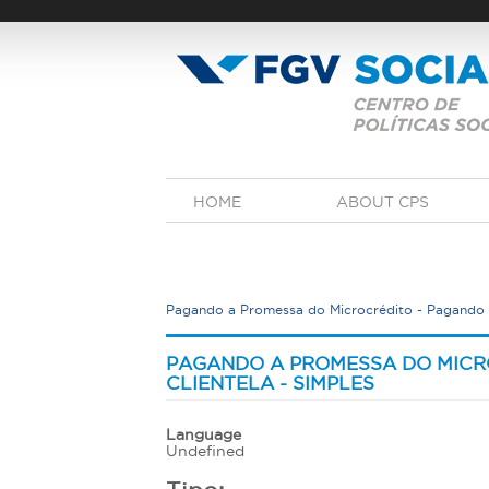
Skip
to
main
content
M
HOME
ABOUT CPS
a
i
n
m
e
Pagando a Promessa do Microcrédito - Pagando a
n
u
Y
o
PAGANDO A PROMESSA DO MICR
u
CLIENTELA - SIMPLES
a
r
Language
Undefined
e
h