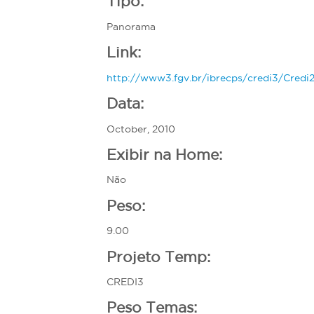
Tipo:
e
Panorama
r
e
Link:
http://www3.fgv.br/ibrecps/credi3/Cred
Data:
October, 2010
Exibir na Home:
Não
Peso:
9.00
Projeto Temp:
CREDI3
Peso Temas: