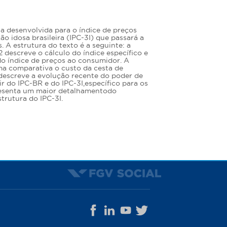
a desenvolvida para o índice de preços
 idosa brasileira (IPC-3I) que passará a
. A estrutura do texto é a seguinte: a
2 descreve o cálculo do índice específico e
o índice de preços ao consumidor. A
ma comparativa o custo da cesta de
descreve a evolução recente do poder de
r do IPC-BR e do IPC-3I,específico para os
resenta um maior detalhamentodo
trutura do IPC-3I.