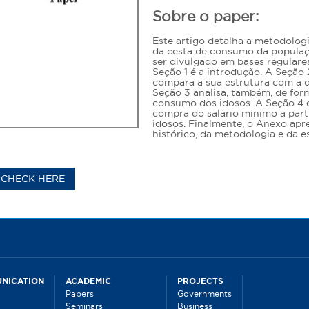
Sobre o paper:
Este artigo detalha a metodologi
da cesta de consumo da população
ser divulgado em bases regulares
Seção 1 é a introdução. A Seção 
compara a sua estrutura com a d
Seção 3 analisa, também, de for
consumo dos idosos. A Seção 4 
compra do salário mínimo a parti
idosos. Finalmente, o Anexo ap
histórico, da metodologia e da es
CHECK HERE
NICATION
ACADEMIC
PROJECTS
Papers
Governments
Seminars
Business