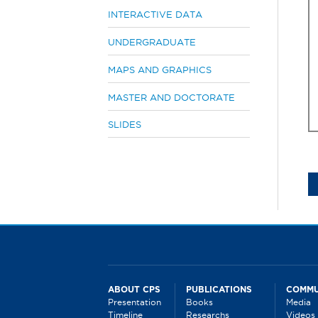
INTERACTIVE DATA
UNDERGRADUATE
MAPS AND GRAPHICS
MASTER AND DOCTORATE
SLIDES
ABOUT CPS
PUBLICATIONS
COMMU
Presentation
Books
Media
Timeline
Researchs
Videos