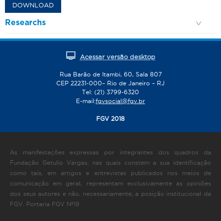
DOWNLOAD
Researchs
Acessar versão desktop
Rua Barão de Itambi, 60, Sala 807
CEP 22231-000– Rio de Janeiro – RJ
Tel: (21) 3799-6320
E-mail:
fgvsocial@fgv.br
FGV 2018
As manifestações expressas por integrantes dos quadros da
Fundação Getulio Vargas, nas quais constem a sua identificação
como tais, em artigos e entrevistas publicados nos meios de
comunicação em geral, representam exclusivamente as opiniões
dos seus autores e não, necessariamente, a posição institucional da
FGV. Portaria FGV Nº19