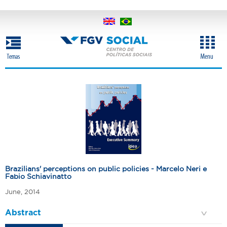
Skip
to
main
content
Brazilians' perceptions on public policies - Marcelo Neri e
Fabio Schiavinatto
June, 2014
Abstract