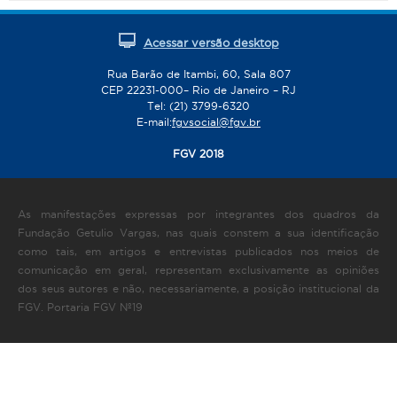
Acessar versão desktop
Rua Barão de Itambi, 60, Sala 807
CEP 22231-000– Rio de Janeiro – RJ
Tel: (21) 3799-6320
E-mail:
fgvsocial@fgv.br
FGV 2018
As manifestações expressas por integrantes dos quadros da
Fundação Getulio Vargas, nas quais constem a sua identificação
como tais, em artigos e entrevistas publicados nos meios de
comunicação em geral, representam exclusivamente as opiniões
dos seus autores e não, necessariamente, a posição institucional da
FGV. Portaria FGV Nº19